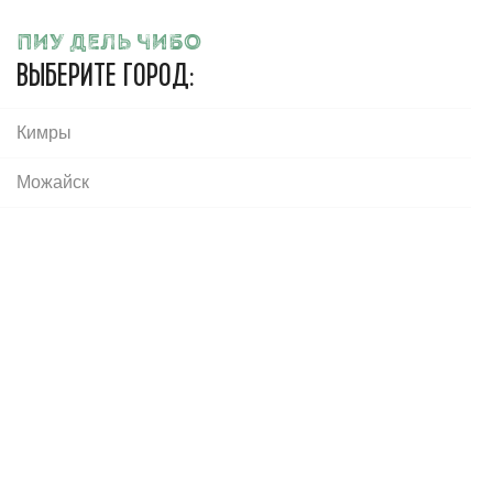
Пиу дель Чибо
ПИУ ДЕЛЬ ЧИБО
ВЫБЕРИТЕ ГОРОД:
Кимры
Ваш город:
Зеленоград
Яблоневая аллея, корпус 330
Можайск
Главная
Сеты