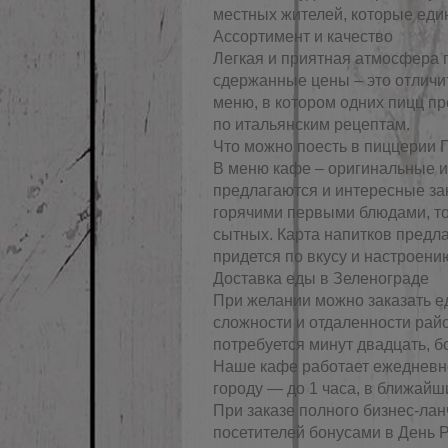
местных жителей, которые еди
Ассортимент и качество
Легкая и приятная атмосфера 
сдержанные цены – это отличи
меню, в котором одних пицц п
по итальянским рецептам.
Что можно поесть в пиццерии 
В меню кафе – оригинальные и
предлагаются и интересные зак
горячими первыми блюдами, то
сытных. Карта напитков предла
придется по вкусу и настроени
Доставка еды в Зеленограде
При желании можно заказать ед
сложности и отдаленности райо
потребуется минут двадцать, б
Наше кафе работает ежедневно
городу ― до 1 часа, в ближайш
При заказе полного бизнес-ла
посетителей бонусами в День 