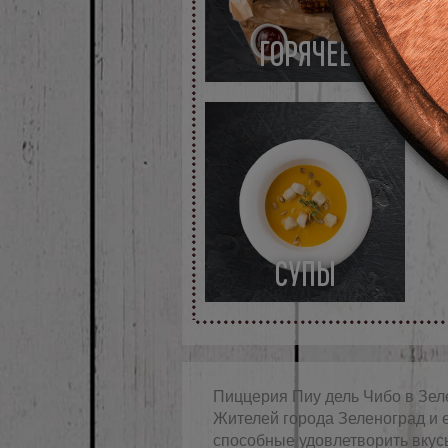
ГОРЯЧЕЕ
СУПЫ
Пиццерия Пиу дель Чибо в Зел
Жителей города Зеленоград и е
способные удовлетворить вкус