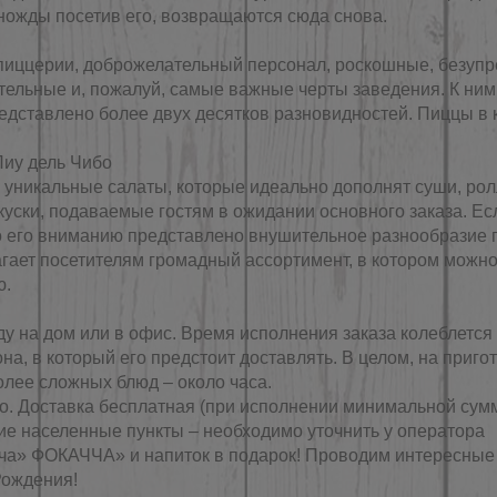
ножды посетив его, возвращаются сюда снова.
пиццерии, доброжелательный персонал, роскошные, безупр
тельные и, пожалуй, самые важные черты заведения. К ни
редставлено более двух десятков разновидностей. Пиццы в 
Пиу дель Чибо
 уникальные салаты, которые идеально дополнят суши, рол
уски, подаваемые гостям в ожидании основного заказа. Ес
 его вниманию представлено внушительное разнообразие пи
гает посетителям громадный ассортимент, в котором можно б
ю.
у на дом или в офис. Время исполнения заказа колеблется 
на, в который его предстоит доставлять. В целом, на приго
олее сложных блюд – около часа.
. Доставка бесплатная (при исполнении минимальной сумм
ие населенные пункты – необходимо уточнить у оператора
нча» ФОКАЧЧА» и напиток в подарок! Проводим интересные
Рождения!