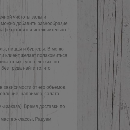
ечной чистоты залы и
м можно добавить разнообразие
кафе готовятся исключительно
лы, пиццы и бургеры. В меню
ли клиент желает полакомиться
кантных супов, легких, но
ез труда найти то, что
в зависимости от его объемов,
товление, например, салата
ы заказа). Время доставки по
 мастер-классы. Радуем