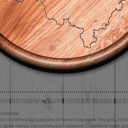
ГАРНИРЫ
ДЕТСКОЕ МЕН
енограде
го гостей всегда радушно встретит пиццерия Пиу дель Чиб
ы даже самых взыскательных гурманов. Семейное кафе да