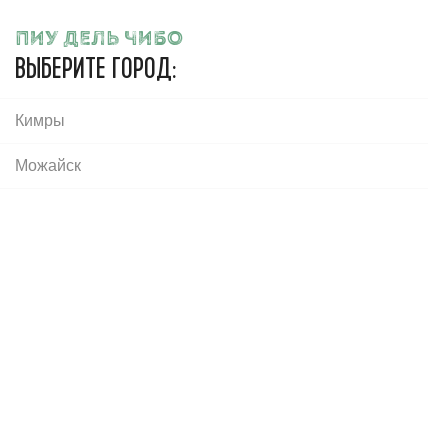
Пиу дель Чибо
ПИУ ДЕЛЬ ЧИБО
ВЫБЕРИТЕ ГОРОД:
Кимры
Ваш город:
Зеленоград
Яблоневая аллея, корпус 330
Можайск
Главная
Салаты